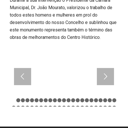
Durante a sua intervenção o Presidente da Câmara
Municipal, Dr. João Mourato, valorizou o trabalho de
todos estes homens e mulheres em prol do
desenvolvimento do nosso Concelho e sublinhou que
este monumento representa também o término das
obras de melhoramentos do Centro Histórico.
1
2
3
4
5
6
7
8
9
10
11
12
13
14
15
16
17
18
1
24
25
26
27
28
29
30
31
32
33
34
35
36
37
38
39
40
41
4
47
48