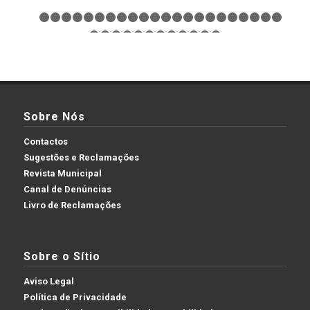
1
2
3
4
5
6
7
8
9
10
11
12
13
14
15
16
17
18
1
24
25
26
27
28
29
30
31
32
33
34
35
Sobre Nós
Contactos
Sugestões e Reclamações
Revista Municipal
Canal de Denúncias
Livro de Reclamações
Sobre o Sítio
Aviso Legal
Política de Privacidade