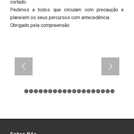
cortado.
Pedimos a todos que circulam com precaução e
planeiem os seus percursos com antecedência.
Obrigado pela compreensão.
1
2
3
4
5
6
7
8
9
10
11
12
13
14
15
16
17