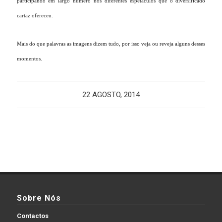
participando em largo número nos diferentes espetáculos que o diversificado
cartaz ofereceu.
Mais do que palavras as imagens dizem tudo, por isso veja ou reveja alguns desses
momentos.
22 AGOSTO, 2014
Sobre Nós
Contactos