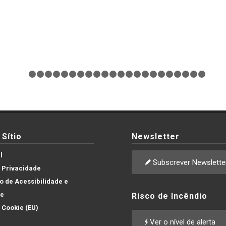
1
2
3
4
5
6
7
8
9
10
11
12
13
14
15
16
17
18
1
Sítio
Newsletter
l
Subscrever Newslette
e Privacidade
 de Acessibilidade e
de
Risco de Incêndio
e Cookie (EU)
Ver o nível de alerta