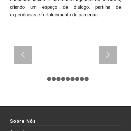
criando um espaço de diálogo, partilha de
experiências e fortalecimento de parcerias.
1
2
3
4
5
6
7
8
9
10
Sobre Nós