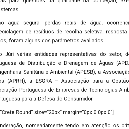
ras para questões da qualidade na conceção, ex
istemas.
mo água segura, perdas reais de água, ocorrênc
eciclagem de resíduos de recolha seletiva, respost
tos, foram alguns dos parâmetros avaliados.
o Júri várias entidades representativas do setor, 
uguesa de Distribuição e Drenagem de Águas (APD
genharia Sanitária e Ambiental (APESB), a Associaç
cos (APRH), a ESGRA – Associação para a Gestão
iação Portuguesa de Empresas de Tecnologias Amb
rtuguesa para a Defesa do Consumidor.
”Crete Round” size=”20px” margin=”0px 0 0px 0″]
nderação, nomeadamente tendo em atenção os critér