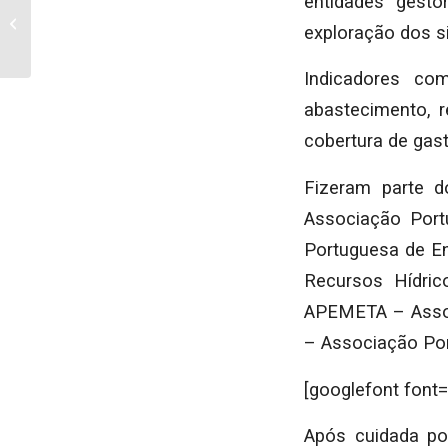
entidades gesto
Tomada de Posse dos
novos Órgãos
exploração dos s
Autárquicos
Indicadores co
abastecimento, r
cobertura de gas
Fizeram parte d
Associação Port
Portuguesa de En
Recursos Hídri
APEMETA – Assoc
– Associação Po
[googlefont font=
Após cuidada po