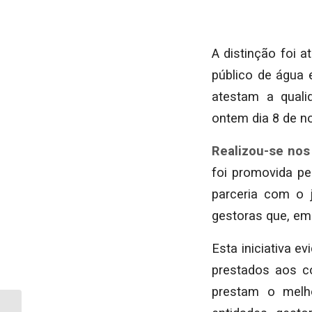
A distinção foi 
público de água 
atestam a quali
ontem dia 8 de n
Realizou-se nos
foi promovida p
parceria com o j
gestoras que, em
Esta iniciativa e
prestados aos c
prestam o melho