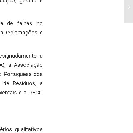
ecução, gestão e
ia de falhas no
a a reclamações e
designadamente a
A), a Associação
ão Portuguesa dos
 de Resíduos, a
ientais e a DECO
ios qualitativos