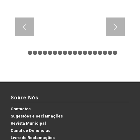
1
2
3
4
5
6
7
8
9
10
11
12
13
14
15
16
1
Sobre Nós
Contactos
Sugestões e Reclamações
Revista Municipal
Canal de Denúncias
Livro de Reclamações