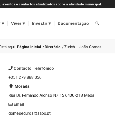
, eventos e contactos atualizados sobre a atividade municipal.
r
Viver
Investir
Documentação
Está aqui:
Página Inicial
/
Diretório
/
Zurich – João Gomes
Contacto Telefónico
+351
279 888 056
Morada
Rua Dr. Fernando Alonso N.º 15 6430-218 Mêda
Email
gomeseguros@sapo.pt