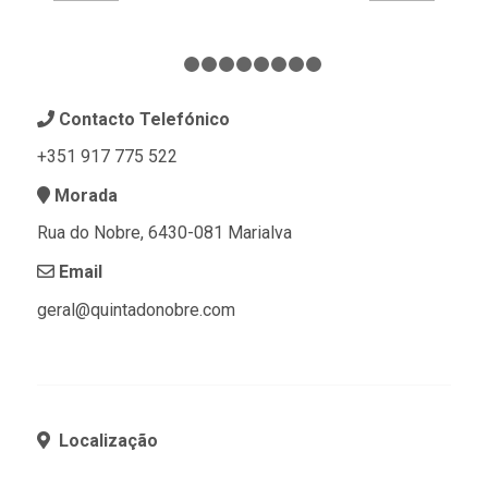
1
2
3
4
5
6
7
8
9
Contacto Telefónico
+351 917 775 522
Morada
Rua do Nobre, 6430-081 Marialva
Email
geral@quintadonobre.com
Localização