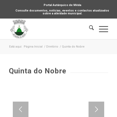
Portal Autárquico de Mêda
Consulte documentos, notícias, eventos e contactos atualizados
sobre a atividade municipal.
Está aqui:
Página Inicial
/
Diretório
/
Quinta do Nobre
Quinta do Nobre