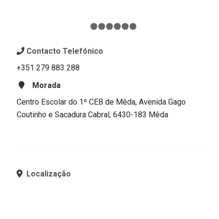
1
2
3
4
5
6
7
Contacto Telefónico
+351 279 883 288
Morada
Centro Escolar do 1º CEB de Mêda, Avenida Gago
Coutinho e Sacadura Cabral, 6430-183 Mêda
Localização