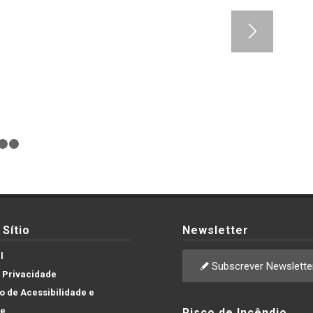
1
2
3
Sítio
Newsletter
l
Subscrever Newslette
e Privacidade
 de Acessibilidade e
de
Risco de Incêndio