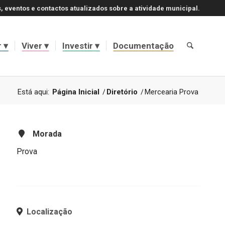
, eventos e contactos atualizados sobre a atividade municipal.
r
Viver
Investir
Documentação
Está aqui:
Página Inicial
/
Diretório
/
Mercearia Prova
Morada
Prova
Localização