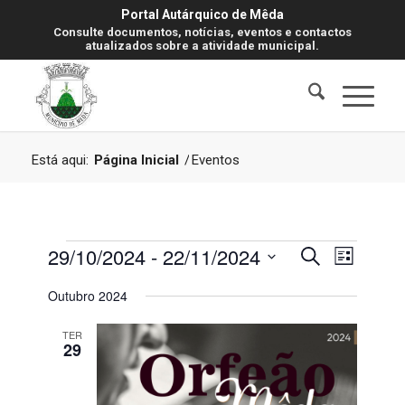
Portal Autárquico de Mêda
Consulte documentos, notícias, eventos e contactos
atualizados sobre a atividade municipal.
Está aqui:
Página Inicial
/
Eventos
Eventos
Navegaç
Navegaç
29/10/2024
 - 
22/11/2024
Pesquisar
Lista
de
de
visualiz
Selecione
Outubro 2024
de
pesquisa
a
Evento
data.
e
TER
29
visualiza
de