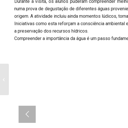
Durante a visita, os alunos puderam compreender melho
numa prova de degustação de diferentes águas provenien
origem. A atividade incluiu ainda momentos lúdicos, tor
Iniciativas como esta reforçam a consciência ambiental 
a preservação dos recursos hídricos.
Compreender a importância da água é um passo fundamenta
Município de Mêda
contemplado com
apoio para a
aquisição de
autocarro zero...