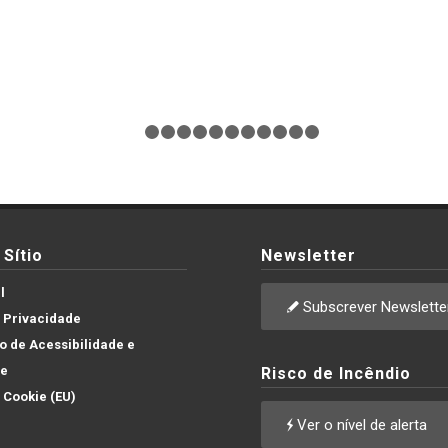
1
2
3
4
5
6
7
8
9
10
11
12
Sítio
Newsletter
l
Subscrever Newslette
e Privacidade
 de Acessibilidade e
de
Risco de Incêndio
e Cookie (EU)
Ver o nível de alerta