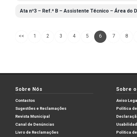
Ata nº3 – Ref.ª B – Assistente Técnico – Área do 
<<
1
2
3
4
5
6
7
8
Sobre Nós
Sobre o 
Contactos
Aviso Lega
Sugestões e Reclamações
Política d
Revista Municipal
Declaração
Canal de Denúncias
Usabilida
Livro de Reclamações
Política d