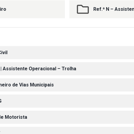
iro
Ref.ª N – Assiste
ivil
 | Assistente Operacional – Trolha
neiro de Vias Municipais
G
de Motorista
E