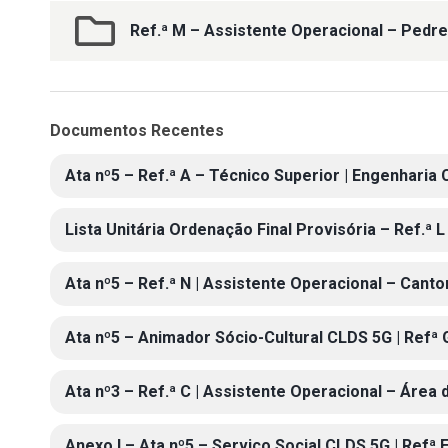
Ref.ª M – Assistente Operacional – Pedre
Documentos Recentes
Ata nº5 – Ref.ª A – Técnico Superior | Engenharia C
Lista Unitária Ordenação Final Provisória – Ref.ª L
Ata nº5 – Ref.ª N | Assistente Operacional – Canto
Ata nº5 – Animador Sócio-Cultural CLDS 5G | Refª 
Ata nº3 – Ref.ª C | Assistente Operacional – Área 
Anexo I – Ata nº5 – Serviço Social CLDS 5G | Refª 