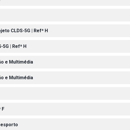
ojeto CLDS-5G | Refª H
-5G | Refª H
ão e Multimédia
ão e Multimédia
 F
Desporto