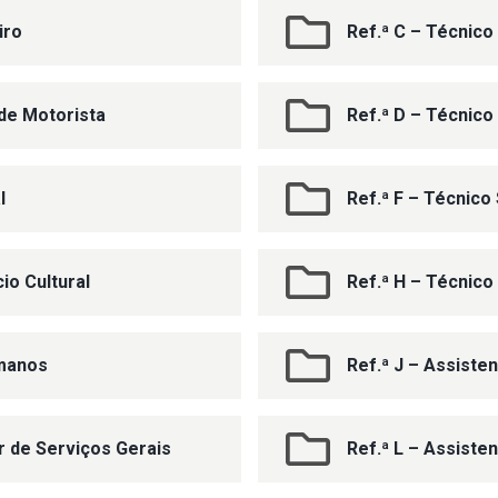
iro
Ref.ª C – Técnico
de Motorista
Ref.ª D – Técnico
l
Ref.ª F – Técnico
io Cultural
Ref.ª H – Técnico
umanos
Ref.ª J – Assisten
ar de Serviços Gerais
Ref.ª L – Assiste