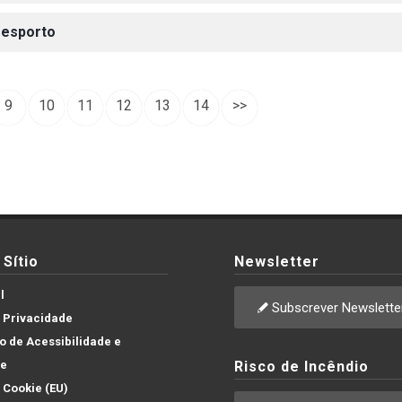
Desporto
9
10
11
12
13
14
>>
Sítio
Newsletter
l
Subscrever Newslette
e Privacidade
 de Acessibilidade e
de
Risco de Incêndio
e Cookie (EU)