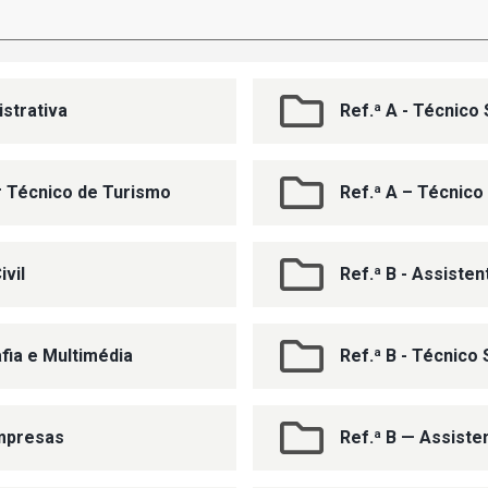
istrativa
Ref.ª A - Técnico 
ar Técnico de Turismo
Ref.ª A – Técnico
ivil
Ref.ª B - Assiste
afia e Multimédia
Ref.ª B - Técnico 
Empresas
Ref.ª B — Assist