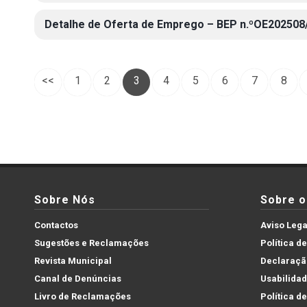
Detalhe de Oferta de Emprego – BEP n.ºOE202508
<<
1
2
3
4
5
6
7
8
Sobre Nós
Sobre o 
Contactos
Aviso Lega
Sugestões e Reclamações
Política d
Revista Municipal
Declaração
Canal de Denúncias
Usabilida
Livro de Reclamações
Política d