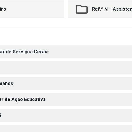
iro
Ref.ª N – Assiste
iar de Serviços Gerais
umanos
iar de Ação Educativa
G