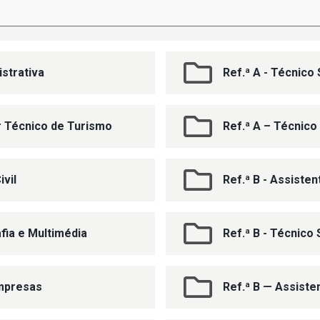
istrativa
Ref.ª A - Técnico 
ar Técnico de Turismo
Ref.ª A – Técnico
ivil
Ref.ª B - Assiste
afia e Multimédia
Ref.ª B - Técnico 
Empresas
Ref.ª B — Assist