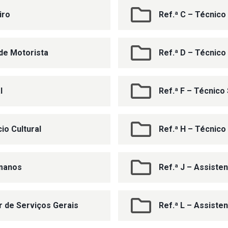
iro
Ref.ª C – Técnico
de Motorista
Ref.ª D – Técnico
l
Ref.ª F – Técnico
io Cultural
Ref.ª H – Técnico
umanos
Ref.ª J – Assisten
ar de Serviços Gerais
Ref.ª L – Assiste