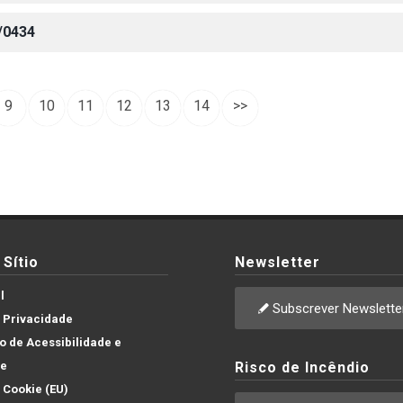
/0434
9
10
11
12
13
14
>>
Sítio
Newsletter
l
Subscrever Newslette
e Privacidade
 de Acessibilidade e
de
Risco de Incêndio
e Cookie (EU)