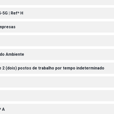
-5G | Refª H
Empresas
a do Ambiente
 2 (dois) postos de trabalho por tempo indeterminado
ª A