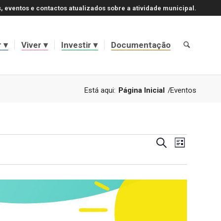
, eventos e contactos atualizados sobre a atividade municipal.
r
Viver
Investir
Documentação
Está aqui:
Página Inicial
/
Eventos
Navegaçã
Navegaçã
Pesquisar
Lista
de
de
visualizaç
de
pesquisa
Evento
e
visualizaç
de