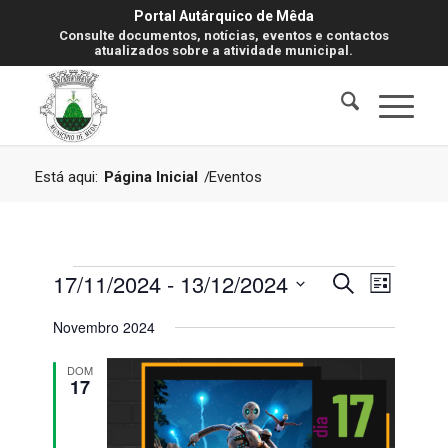
Portal Autárquico de Mêda
Consulte documentos, notícias, eventos e contactos
atualizados sobre a atividade municipal.
Está aqui:
Página Inicial
/
Eventos
Eventos
Navegaç
Navegaç
17/11/2024
 - 
13/12/2024
Pesquisar
Lista
de
de
visualiz
Selecione
Novembro 2024
de
pesquisa
a
Evento
data.
e
DOM
17
visualiza
de